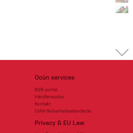
Ocún services
B2B portal
Händlersuche
Kontakt
UIAA-Sicherheitsstandards
Privacy & EU Law