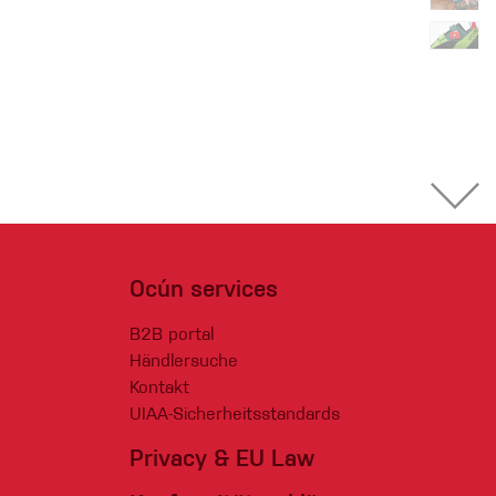
Ocún services
B2B portal
Händlersuche
Kontakt
UIAA-Sicherheitsstandards
Privacy & EU Law