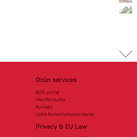
Ocún services
B2B portal
Händlersuche
Kontakt
UIAA-Sicherheitsstandards
Privacy & EU Law