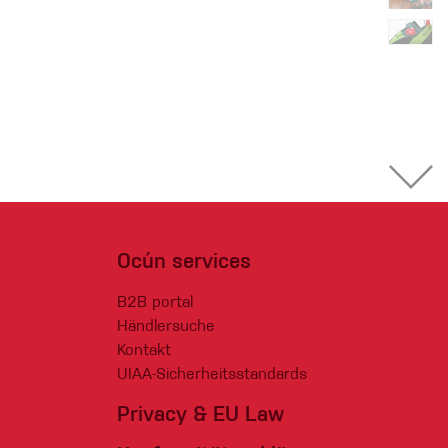
Ocún services
B2B portal
Händlersuche
Kontakt
UIAA-Sicherheitsstandards
Privacy & EU Law