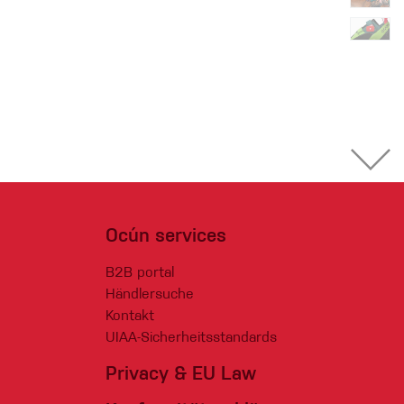
Ocún services
B2B portal
Händlersuche
Kontakt
UIAA-Sicherheitsstandards
Privacy & EU Law