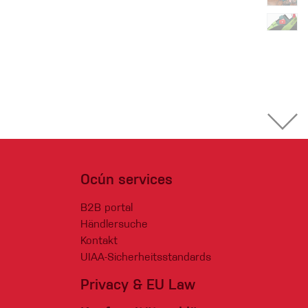
Ocún services
B2B portal
Händlersuche
Kontakt
UIAA-Sicherheitsstandards
Privacy & EU Law