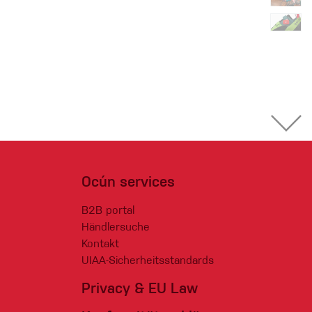
Ocún services
B2B portal
Händlersuche
Kontakt
UIAA-Sicherheitsstandards
Privacy & EU Law