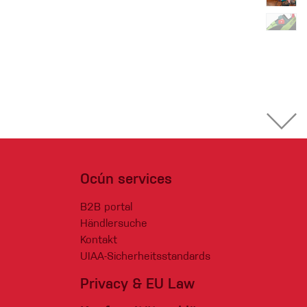
Ocún services
B2B portal
Händlersuche
Kontakt
UIAA-Sicherheitsstandards
Privacy & EU Law