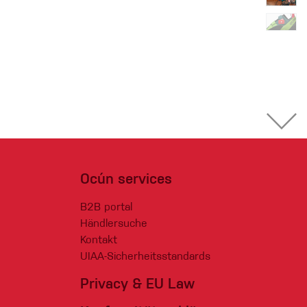
Ocún services
B2B portal
Händlersuche
Kontakt
UIAA-Sicherheitsstandards
Privacy & EU Law