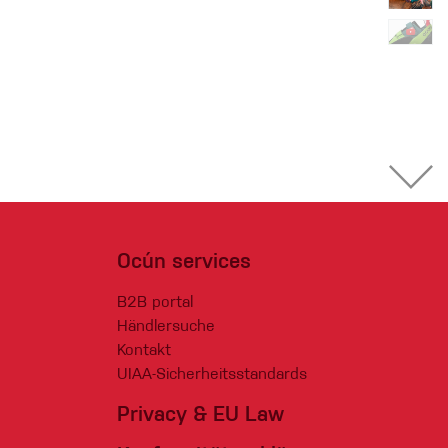
Ocún services
B2B portal
Händlersuche
Kontakt
UIAA-Sicherheitsstandards
Privacy & EU Law