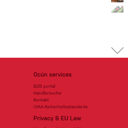
Ocún services
B2B portal
Händlersuche
Kontakt
UIAA-Sicherheitsstandards
Privacy & EU Law