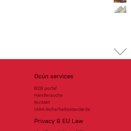
Ocún services
B2B portal
Händlersuche
Kontakt
UIAA-Sicherheitsstandards
Privacy & EU Law