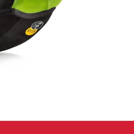
eidung
Kletterhose
T-shirt
Jacke
Kletterhose
T-shirt
Jacke