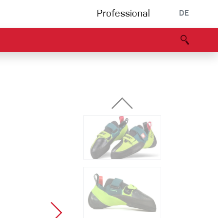
Professional
DE
s
Partners
B2B portal
Konformitätserklärung
Events
Bouldering
Kletterhalle
Klettersteig
Multipitch/tradclimb