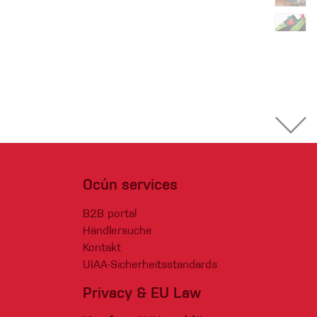
Ocún services
B2B portal
Händlersuche
Kontakt
UIAA-Sicherheitsstandards
Privacy & EU Law