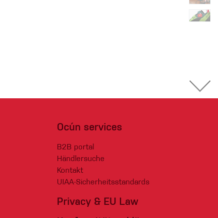
Ocún services
B2B portal
Händlersuche
Kontakt
UIAA-Sicherheitsstandards
Privacy & EU Law