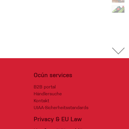
Ocún services
B2B portal
Händlersuche
Kontakt
UIAA-Sicherheitsstandards
Privacy & EU Law