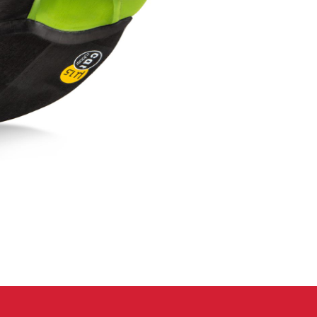
eidung
Kletterhose
T-shirt
Jacke
Kletterhose
T-shirt
Jacke