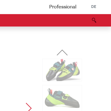
Professional
DE
s
Partners
B2B portal
Konformitätserklärung
Events
Bouldering
Kletterhalle
Klettersteig
Multipitch/tradclimb