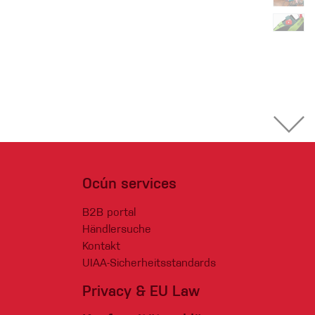
Ocún services
B2B portal
Händlersuche
Kontakt
UIAA-Sicherheitsstandards
Privacy & EU Law