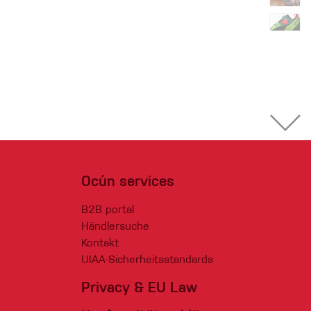
Ocún services
B2B portal
Händlersuche
Kontakt
UIAA-Sicherheitsstandards
Privacy & EU Law