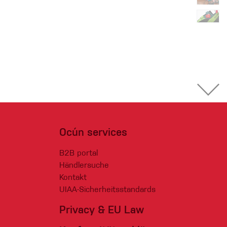
Ocún services
B2B portal
Händlersuche
Kontakt
UIAA-Sicherheitsstandards
Privacy & EU Law