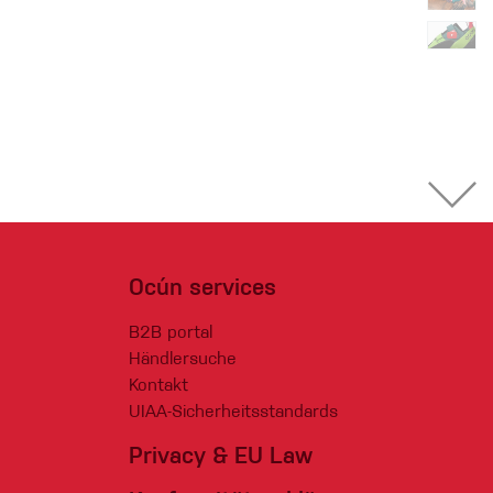
Ocún services
B2B portal
Händlersuche
Kontakt
UIAA-Sicherheitsstandards
Privacy & EU Law