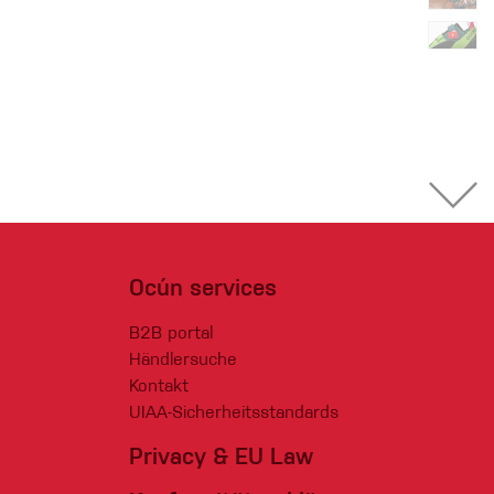
Ocún services
B2B portal
Händlersuche
Kontakt
UIAA-Sicherheitsstandards
Privacy & EU Law