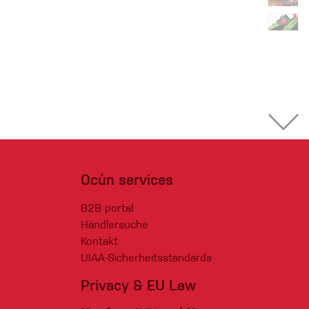
Ocún services
B2B portal
Händlersuche
Kontakt
UIAA-Sicherheitsstandards
Privacy & EU Law