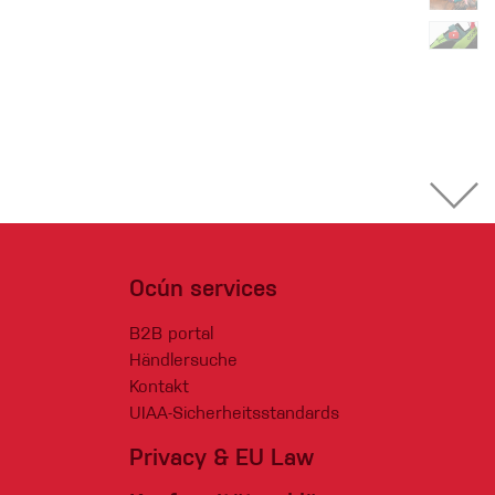
Ocún services
B2B portal
Händlersuche
Kontakt
UIAA-Sicherheitsstandards
Privacy & EU Law