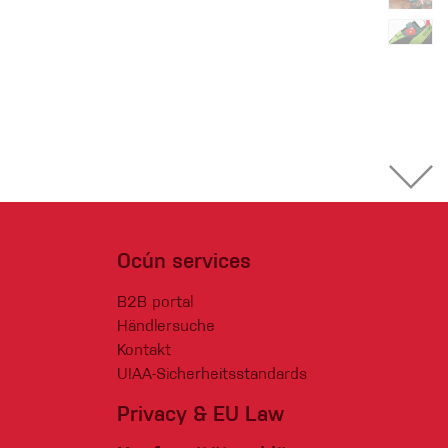
Ocún services
B2B portal
Händlersuche
Kontakt
UIAA-Sicherheitsstandards
Privacy & EU Law