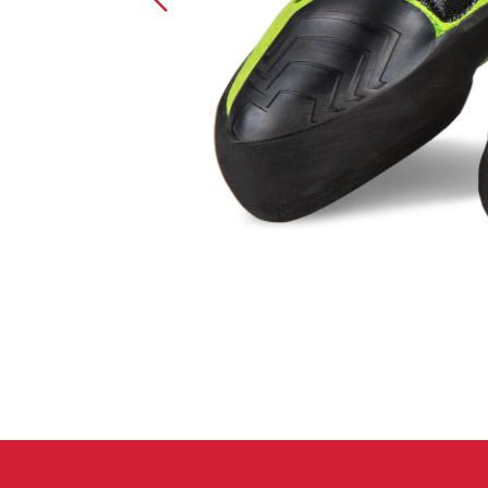
Handschuhe
Kletterbekl
Männer
Frauen