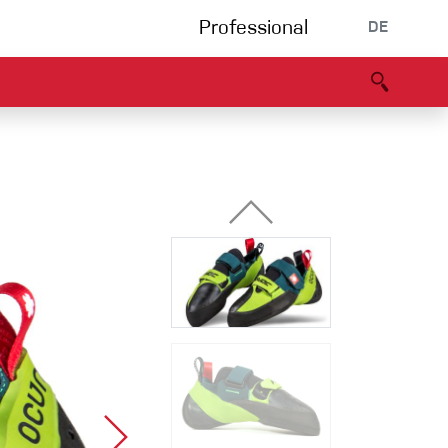
Professional
DE
s
Partners
B2B portal
Konformitätserklärung
Events
Bouldering
Kletterhalle
Klettersteig
Multipitch/tradclimb