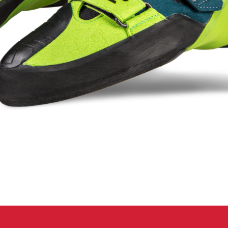
eidung
Kletterhose
T-shirt
Jacke
Kletterhose
T-shirt
Jacke