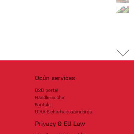
Ocún services
B2B portal
Händlersuche
Kontakt
UIAA-Sicherheitsstandards
Privacy & EU Law