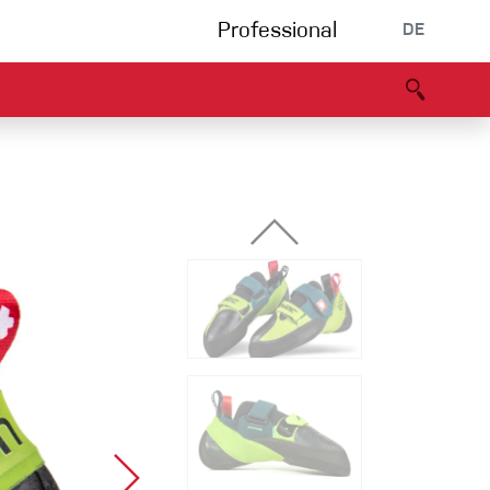
Professional
DE
s
Partners
B2B portal
Konformitätserklärung
Events
Bouldering
Kletterhalle
Klettersteig
Multipitch/tradclimb