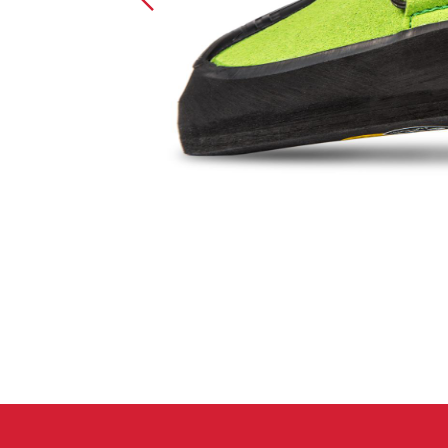
Handschuhe
Kletterbekl
Männer
Frauen