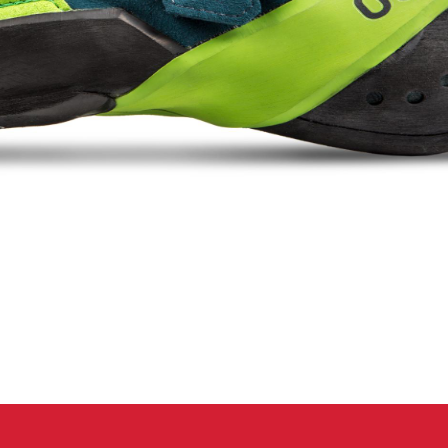
eidung
Kletterhose
T-shirt
Jacke
Kletterhose
T-shirt
Jacke