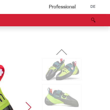
Professional
DE
s
Partners
B2B portal
Konformitätserklärung
Events
Bouldering
Kletterhalle
Klettersteig
Multipitch/tradclimb