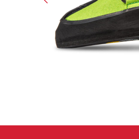
Handschuhe
Kletterbekl
Männer
Frauen