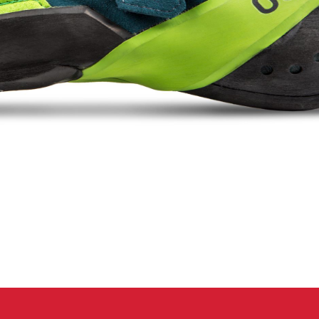
eidung
Kletterhose
T-shirt
Jacke
Kletterhose
T-shirt
Jacke