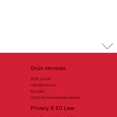
Ocún services
B2B portal
Händlersuche
Kontakt
UIAA-Sicherheitsstandards
Privacy & EU Law