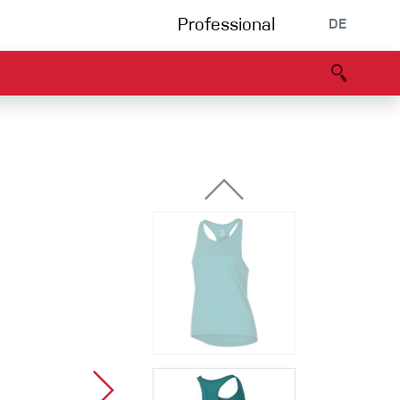
Professional
DE
s
Partners
B2B portal
Konformitätserklärung
Events
Bouldering
Kletterhalle
Klettersteig
Multipitch/tradclimb