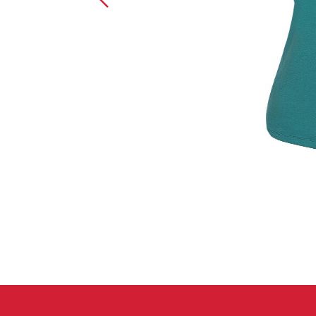
Handschuhe
Kletterbekl
Männer
Frauen