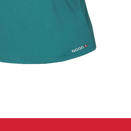
eidung
Kletterhose
T-shirt
Jacke
Kletterhose
T-shirt
Jacke