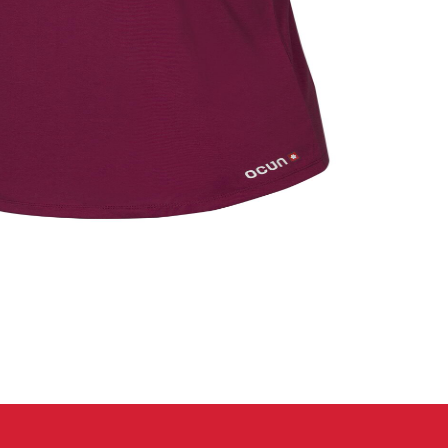
eidung
Kletterhose
T-shirt
Jacke
Kletterhose
T-shirt
Jacke