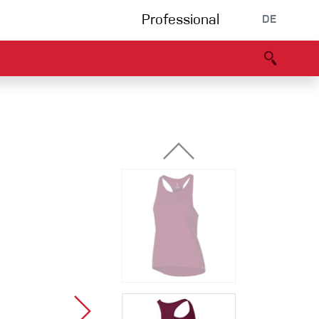
Professional
DE
s
Partners
B2B portal
Konformitätserklärung
Events
Bouldering
Kletterhalle
Klettersteig
Multipitch/tradclimb