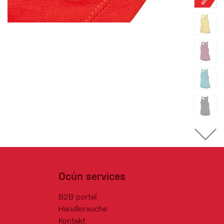
Ocún services
B2B portal
Händlersuche
Kontakt