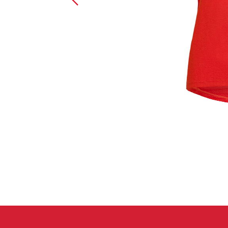
Handschuhe
Kletterbekl
Männer
Frauen