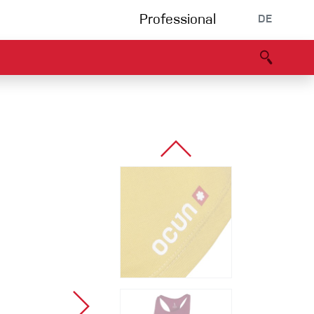
Professional
DE
s
Partners
B2B portal
Konformitätserklärung
Events
Bouldering
Kletterhalle
Klettersteig
Multipitch/tradclimb