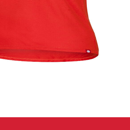
eidung
Kletterhose
T-shirt
Jacke
Kletterhose
T-shirt
Jacke