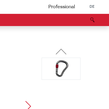
Professional
DE
s
Partners
B2B portal
Konformitätserklärung
Events
Bouldering
Kletterhalle
Klettersteig
Multipitch/tradclimb