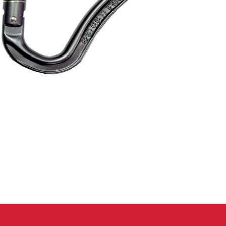
eidung
Kletterhose
T-shirt
Jacke
Kletterhose
T-shirt
Jacke