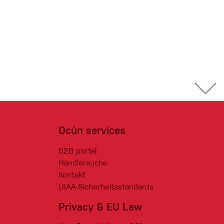
Ocún services
B2B portal
Händlersuche
Kontakt
UIAA-Sicherheitsstandards
Privacy & EU Law