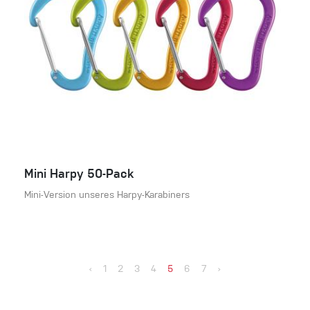
Mini Harpy 50-Pack
Mini-Version unseres Harpy-Karabiners
‹
1
2
3
4
5
6
7
›