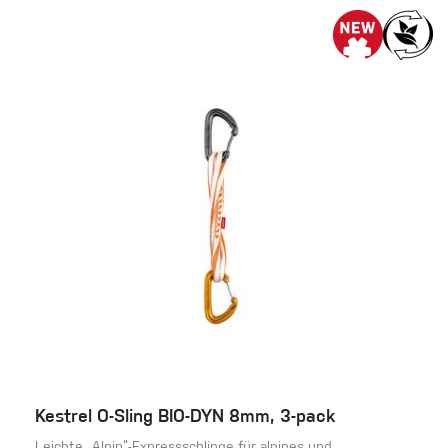
Kestrel O-Sling BIO-DYN 8mm, 3-pack
Leichte „Alpin“-Expressschlinge für alpines und