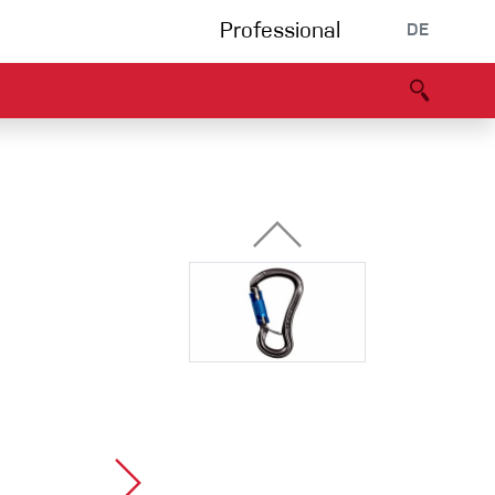
Professional
DE
s
Partners
B2B portal
Konformitätserklärung
Events
Bouldering
Kletterhalle
Klettersteig
Multipitch/tradclimb