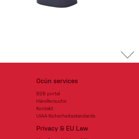
Ocún services
B2B portal
Händlersuche
Kontakt
UIAA-Sicherheitsstandards
Privacy & EU Law