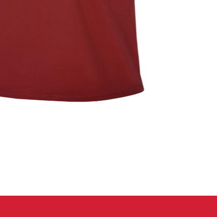
eidung
Kletterhose
T-shirt
Jacke
Kletterhose
T-shirt
Jacke