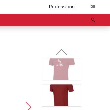
Professional
DE
s
Partners
B2B portal
Konformitätserklärung
Events
Bouldering
Kletterhalle
Klettersteig
Multipitch/tradclimb