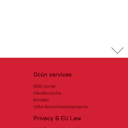
Ocún services
B2B portal
Händlersuche
Kontakt
UIAA-Sicherheitsstandards
Privacy & EU Law