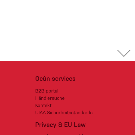
Ocún services
B2B portal
Händlersuche
Kontakt
UIAA-Sicherheitsstandards
Privacy & EU Law