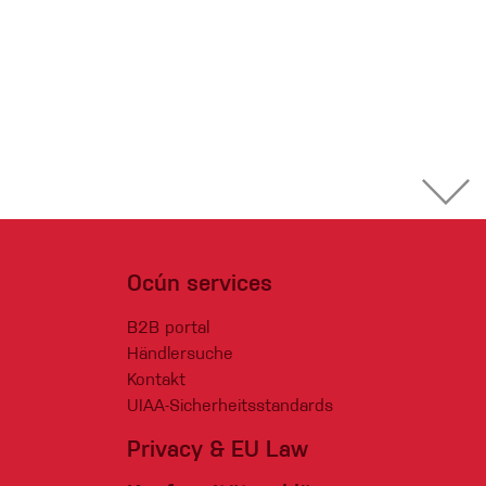
Ocún services
B2B portal
Händlersuche
Kontakt
UIAA-Sicherheitsstandards
Privacy & EU Law