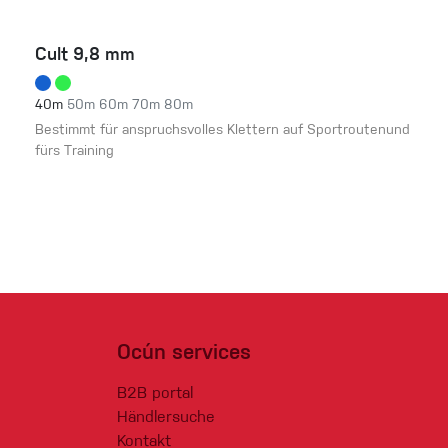
Cult 9,8 mm
40m
50m
60m
70m
80m
Bestimmt für anspruchsvolles Klettern auf Sportroutenund
fürs Training
Ocún services
B2B portal
Händlersuche
Kontakt