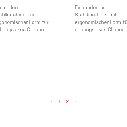
n moderner
Ein moderner
ahlkarabiner mit
Stahlkarabiner mit
gonomischer Form für
ergonomischer Form fü
ibungsloses Clippen
reibungsloses Clippen
‹
1
2
›