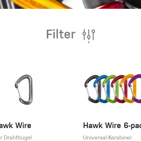
eidung
Filter
Kletterhose
T-shirt
Jacke
Kletterhose
T-shirt
Jacke
awk Wire
Hawk Wire 6-pa
r Drahtbügel
Universal-Karabiner