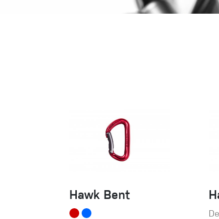
Handschuhe
Kletterbekl
Männer
Frauen
Hawk Bent
H
De