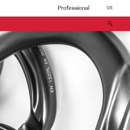
Professional
DE
s
Partners
B2B portal
Konformitätserklärung
Events
Bouldering
Kletterhalle
Klettersteig
Multipitch/tradclimb