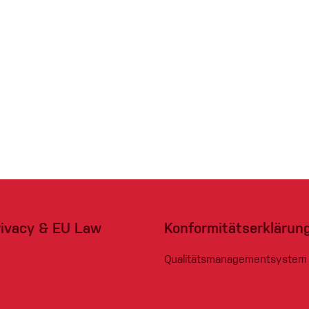
rivacy & EU Law
Konformitätserklärun
Qualitätsmanagementsystem