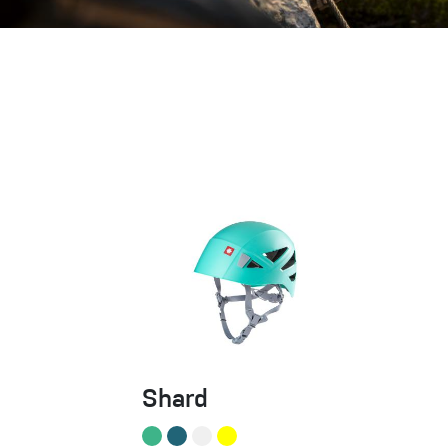
Handschuhe
Kletterbekl
Männer
Frauen
Shard