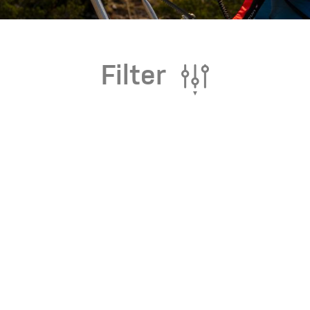
eidung
Filter
Kletterhose
T-shirt
Jacke
Kletterhose
T-shirt
Jacke