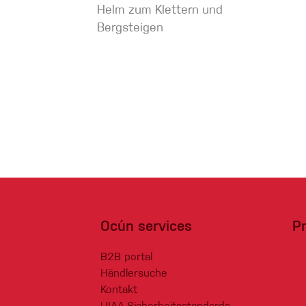
Helm zum Klettern und
Bergsteigen
Ocún services
P
B2B portal
Händlersuche
Kontakt