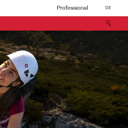
Professional
DE
s
Partners
B2B portal
Konformitätserklärung
Events
Bouldering
Kletterhalle
Klettersteig
Multipitch/tradclimb