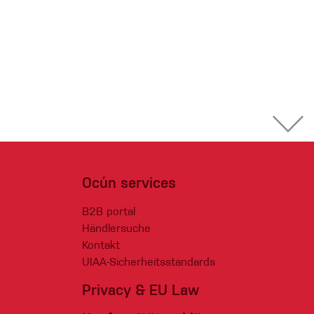
Ocún services
B2B portal
Händlersuche
Kontakt
UIAA-Sicherheitsstandards
Privacy & EU Law