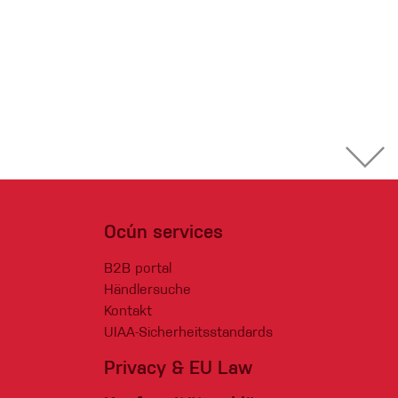
Ocún services
B2B portal
Händlersuche
Kontakt
UIAA-Sicherheitsstandards
Privacy & EU Law