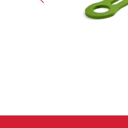
Handschuhe
Kletterbekl
Männer
Frauen