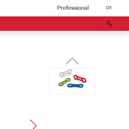
Professional
DE
s
Partners
B2B portal
Konformitätserklärung
Events
Bouldering
Kletterhalle
Klettersteig
Multipitch/tradclimb