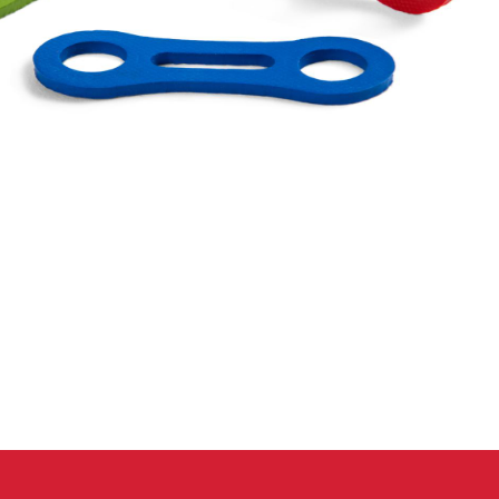
eidung
Kletterhose
T-shirt
Jacke
Kletterhose
T-shirt
Jacke