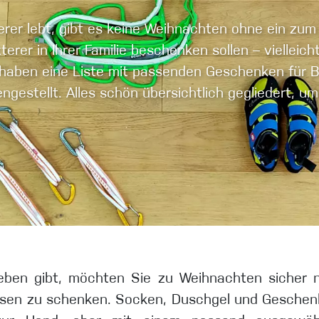
tterer lebt, gibt es keine Weihnachten ohne ein 
erer in Ihrer Familie beschenken sollen – vielleicht
eidung
 haben eine Liste mit passenden Geschenken für Bo
estellt. Alles schön übersichtlich gegliedert, um
Kletterhose
T-shirt
Jacke
Kletterhose
T-shirt
Leben gibt, möchten Sie zu Weihnachten sicher n
Jacke
elsen zu schenken. Socken, Duschgel und Geschenk