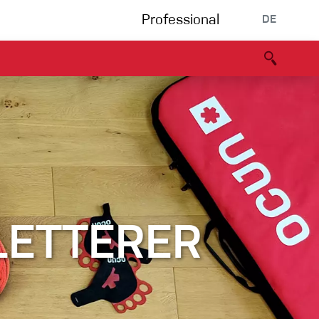
Professional
DE
s
Partners
B2B portal
Konformitätserklärung
Events
Bouldering
Kletterhalle
Klettersteig
LETTERER
Multipitch/tradclimb
?