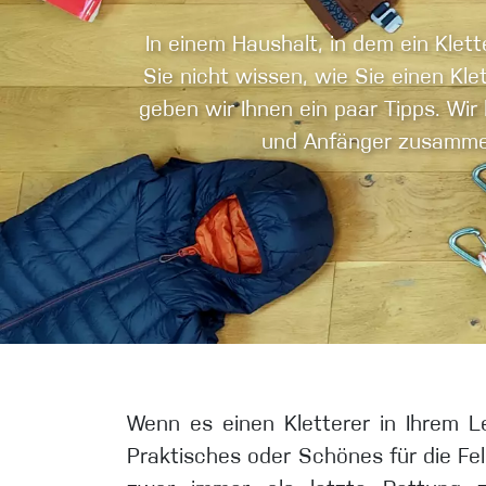
Handschuhe
In einem Haushalt, in dem ein Kle
Sie nicht wissen, wie Sie einen Klett
Kletterbekl
geben wir Ihnen ein paar Tipps. Wir
und Anfänger zusammeng
Männer
Frauen
Wenn es einen Kletterer in Ihrem 
Praktisches oder Schönes für die F